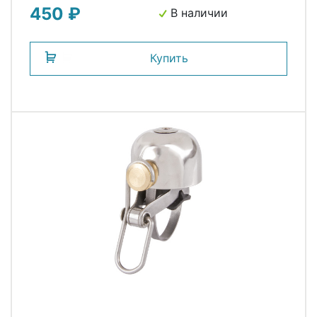
450 ₽
HEADSET
В наличии
Купить