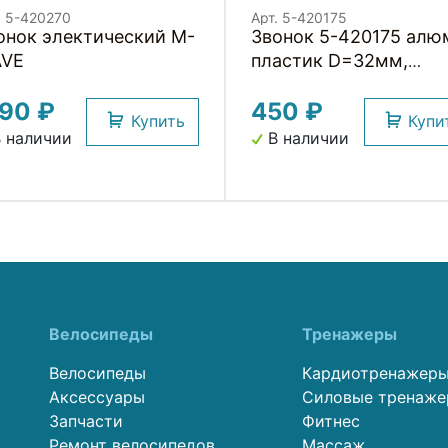
. 5-420270
Арт. 5-420175
лектический M-
Звонок 5-420175 алюм
VE
пластик D=32мм,
крепление под крышк
190 ₽
450 ₽
рулевой трубы 1 1/8",
Купить
Купи
черный BELL HEADSE
 наличии
В наличии
Велосипеды
Тренажеры
Велосипеды
Кардиотренажер
Аксессуары
Силовые тренаж
Запчасти
Фитнес
Ремонт велосипедов
Массаж