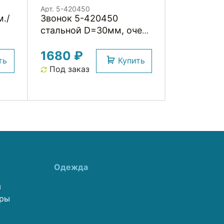
Арт. 5-420450
./
Звонок 5-420450
стальной D=30мм, очень
у
долгий и громкий
1680 ₽
100Дб, серебристый (на
ть
Купить
T
блистере) M-WAVE
Под заказ
Одежда
ы
еры