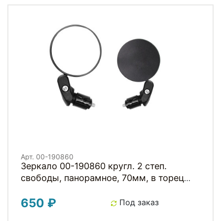
Арт. 00-190860
Зеркало 00-190860 кругл. 2 степ.
свободы, панорамное, 70мм, в торец
руля, с ключом в комплекте, пластик,
650 ₽
черное (инд. уп.)
Под заказ