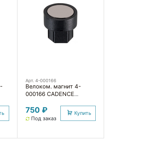
Арт. 4-000166
-
Велоком. магнит 4-
000166 CADENCE
MAGNET магнит для
750 ₽
датчика каденса в ось
ть
Купить
педали под 5 и 8 мм
Под заказ
шестигранник SIGMA