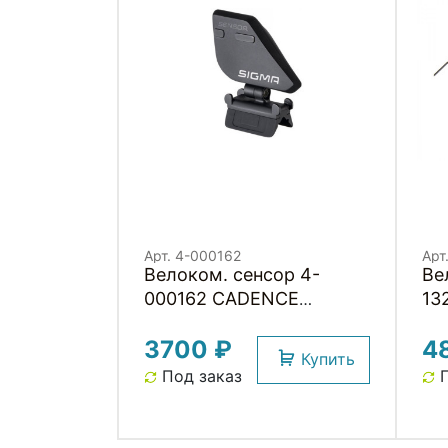
Арт. 4-000162
Арт
Велоком. cенсор 4-
Ве
000162 CADENCE
13
TRANSMITTER STS
да
3700 ₽
4
Беспроводной датчик
дл
Купить
каденса (для
че
Под заказ
П
14.16/16.16/23.16) SIGMA