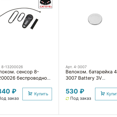
. 8-13200026
Арт. 4-3007
локом. cенсор 8-
Велоком. батарейка 4
200026 беспроводной
3007 Battery 3V
тчик скорости SPD-02
(CR2450) элемент
840 ₽
530 ₽
я Strada Slim ROAD
питания VDO NEW
Купить
Купи
рный CAT EYE NEW
од заказ
Под заказ