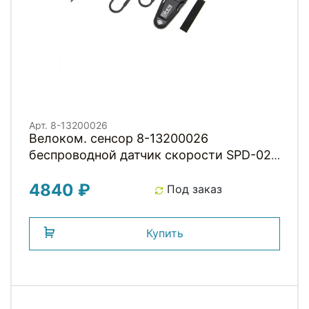
Арт. 8-13200026
Велоком. cенсор 8-13200026
беспроводной датчик скорости SPD-02
для Strada Slim ROAD черный CAT EYE
4840 ₽
NEW
Под заказ
Купить