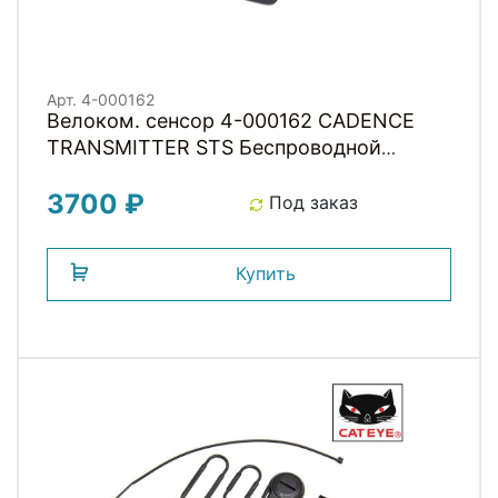
Арт. 4-000162
Велоком. cенсор 4-000162 CADENCE
TRANSMITTER STS Беспроводной
датчик каденса (для 14.16/16.16/23.16)
3700 ₽
SIGMA
Под заказ
Купить