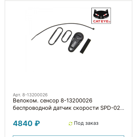
Арт. 8-13200026
Велоком. cенсор 8-13200026
беспроводной датчик скорости SPD-02
для Strada Slim ROAD черный CAT EYE
4840 ₽
NEW
Под заказ