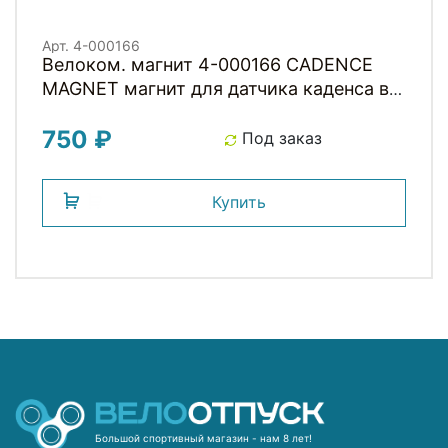
Арт. 4-000166
Велоком. магнит 4-000166 CADENCE
MAGNET магнит для датчика каденса в
ось педали под 5 и 8 мм шестигранник
750 ₽
SIGMA
Под заказ
Купить
Большой спортивный магазин - нам 8 лет!