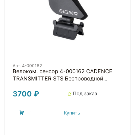
Арт. 4-000162
Велоком. cенсор 4-000162 CADENCE
TRANSMITTER STS Беспроводной
датчик каденса (для 14.16/16.16/23.16)
3700 ₽
SIGMA
Под заказ
Купить