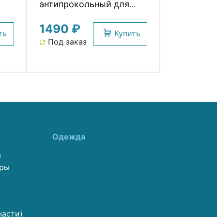
антипрокольный для
бескамерных покрышек
1490 ₽
DR. SLUDGE WELDTITE
ть
Купить
Под заказ
Одежда
ы
еры
части)