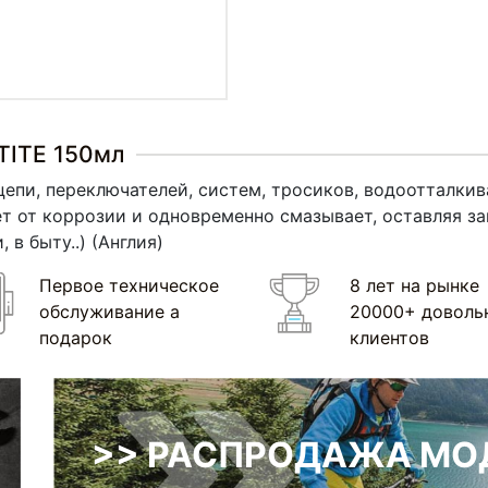
TITE 150мл
 цепи, переключателей, систем, тросиков, водооттал
т от коррозии и одновременно смазывает, оставляя з
 в быту..)
(Англия
)
Первое техническое
8 лет на рынке
обслуживание а
20000+ доволь
подарок
клиентов
>> РАСПРОДАЖА МОД