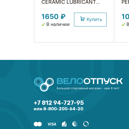
CERAMIC LUBRICANT
PE
WELDTITE
LU
1650 ₽
1
TE
Купить
В наличии
В
Большой спортивный магазин - нам 8 лет!
+7 812 94-727-95
или 8-800-200-64-20