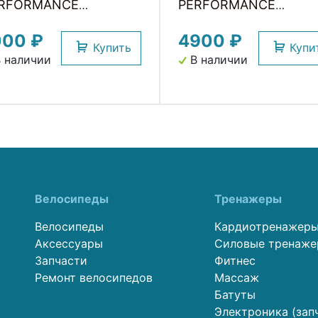
RFORMANCE
PERFORMANCE
BRICANT WITH
LUBRICANT WITH
000 ₽
4900 ₽
FLON WELDTITE
TEFLON WELDTITE
Купить
Купи
 наличии
В наличии
Велосипеды
Тренажеры
Велосипеды
Кардиотренажер
Аксессуары
Силовые тренаж
Запчасти
Фитнес
Ремонт велосипедов
Массаж
Батуты
Электроника (зап