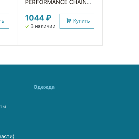
PERFORMANCE CHAIN
LUBRICANT WELDTITE
1044 ₽
ть
Купить
В наличии
Одежда
ы
еры
части)