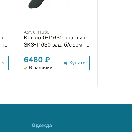
Арт. 0-11630
к.
Крыло 0-11630 пластик.
н.
SKS-11630 зад. б/съемн.
8"
с встроенным
6480 ₽
мерцающим фонариком
ть
Купить
NIGHTBLADE 26+27,5"
В наличии
черное (Германия)
Одежда