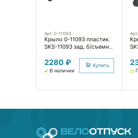
Арт. 0-11093
Арт
Крыло 0-11093 пластик.
Кр
SKS-11093 зад. б/съемн.
SK
52мм S-Blade 28", длина
съ
2280 ₽
2
470мм, черное
дл
Купить
(Германия)
дл
В наличии
П
че