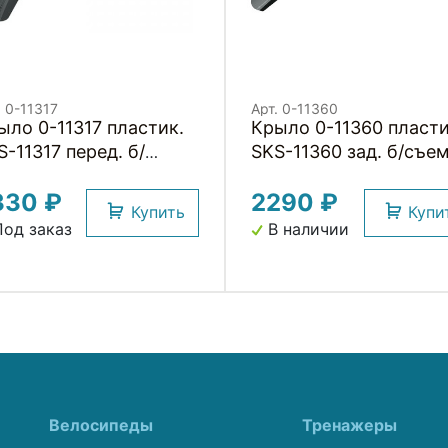
. 0-11317
Арт. 0-11360
ыло 0-11317 пластик.
Крыло 0-11360 пласти
S-11317 перед. б/
SKS-11360 зад. б/съем
емн. S-BOARD 27,5-28"
52мм S-Blade FIXED 2
330 ₽
2290 ₽
я покрышек 30-38мм,
черное (Германия)
Купить
Купи
ина 390мм, 89гр,
од заказ
В наличии
рное (Германия)
Велосипеды
Тренажеры