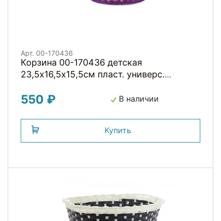
Арт. 00-170436
Корзина 00-170436 детская
23,5х16,5х15,5см пласт. универс.
крепл.на руль 2мя ремешками, розов.
550 ₽
MINI
В наличии
Купить