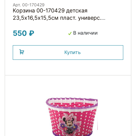
Арт. 00-170429
Корзина 00-170429 детская
23,5х16,5х15,5см пласт. универс.
крепл.на руль 2мя ремешками, розовая
550 ₽
KITTY
В наличии
Купить