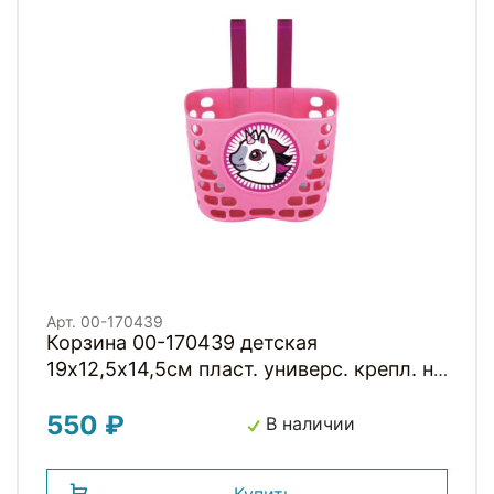
Арт. 00-170439
Корзина 00-170439 детская
19х12,5х14,5см пласт. универс. крепл. на
руль 2-мя ремешками, розовая
550 ₽
"ЛОШАДКА"
В наличии