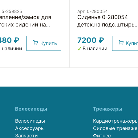
. 5-259825
Арт. 0-280054
епление/замок для
Сиденье 0-280054
тских сидений на
детск.на подс.штырь
дседельный штырь
Pepe (4) серое до
480 ₽
7200 ₽
7лет/22кг TUV BELLEL
Купить
Купи
(Италия)
 наличии
В наличии
Велосипеды
Тренажеры
Велосипеды
Кардиотренажер
Аксессуары
Силовые тренаж
Запчасти
Фитнес