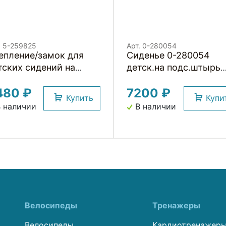
. 5-259825
Арт. 0-280054
епление/замок для
Сиденье 0-280054
тских сидений на
детск.на подс.штырь
дседельный штырь
Pepe (4) серое до
480 ₽
7200 ₽
7лет/22кг TUV BELLEL
Купить
Купи
(Италия)
 наличии
В наличии
Велосипеды
Тренажеры
Велосипеды
Кардиотренажер