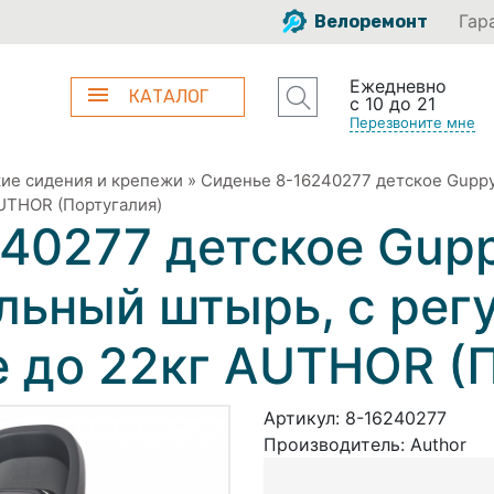
Гар
Велоремонт
Ежедневно
КАТАЛОГ
с 10 до 21
Перезвоните мне
ие сидения и крепежи
»
Сиденье 8-16240277 детское Guppy 
AUTHOR (Португалия)
40277 детское Guppy
льный штырь, с рег
е до 22кг AUTHOR (
Артикул:
8-16240277
Производитель:
Author