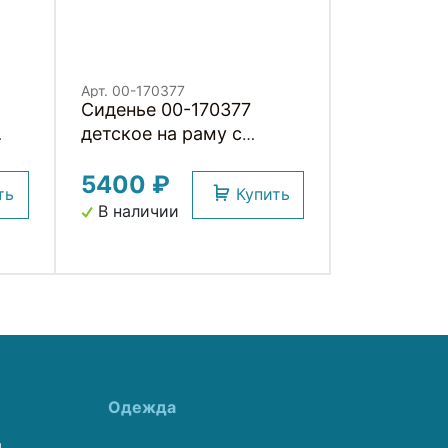
Арт. 00-170377
Сиденье 00-170377
детское на раму с
подножками и с
5400 ₽
LI
поручнем на руль 22,2-
ть
Купить
31,6мм до 15кг черное
В наличии
H001BB HORST
Одежда
ы