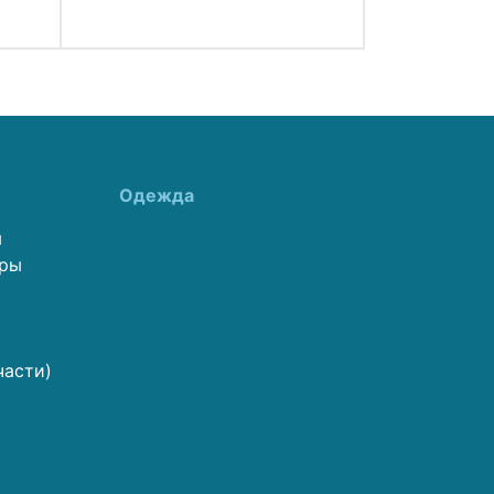
Одежда
ы
еры
части)