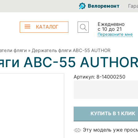
Гар
Велоремонт
Ежедневно
КАТАЛОГ
с 10 до 21
Перезвоните мне
атели фляги
»
Держатель фляги АBС-55 AUTHOR
яги АBС-55 AUTHO
Артикул:
8-14000250
КУПИТЬ В 1 КЛИК
Эту модель уже прос