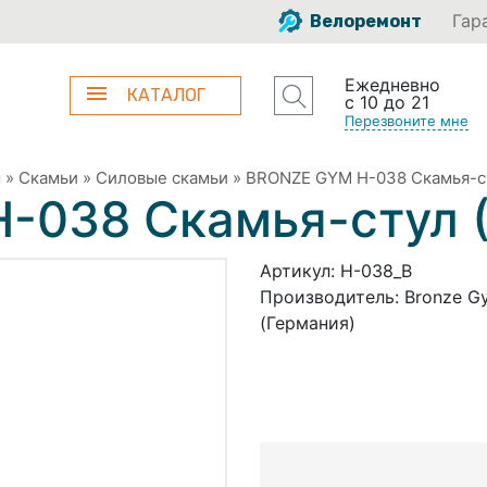
Гар
Велоремонт
Ежедневно
КАТАЛОГ
с 10 до 21
Перезвоните мне
ы
»
Скамьи
»
Силовые скамьи
»
BRONZE GYM H-038 Скамья-с
-038 Скамья-стул
Артикул:
H-038_B
Производитель:
Bronze G
(Германия)