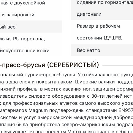
сидения по горизонтал
ная с двухслойной
диагонали
 и лакировкой
Размер в рабочем
ый вес
состоянии (Д*Ш*В)
ль из PU поролона,
Вес нетто
 искусственной кожи
-пресс-брусья (СЕРЕБРИСТЫЙ)
нальный турник-пресс-брусья. Устойчивая конструкц
на в два слоя и покрыта лаком. Широкие валики подд
ижний профиль, в местах касания ног, защищен форми
зводитель силового оборудования с 30-ти летней ис
 для профессиональных атлетов самого высокого уров
 материалов Magnum подтверждены стандартами EN957 
 систем и услуг американской международной добровол
компания была приобретена северо-американским подразде
 выпускается под брендом Matrix и включает в себя н