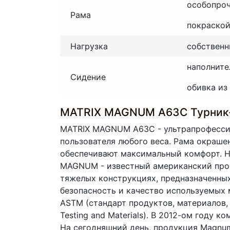
особопроч
Рама
покраской
Нагрузка
собственн
наполните
Сидение
обивка из
MATRIX MAGNUM A63C Турник
MATRIX MAGNUM A63C - ультрапрофессио
пользователя любого веса. Рама окраше
обеспечивают максимальный комфорт. Н
MAGNUM - известный американский прои
тяжелых конструкциях, предназначенных
безопасность и качество используемых
ASTM (стандарт продуктов, материалов,
Testing and Materials). В 2012-ом году 
На сегодняшний день, продукция Magnum