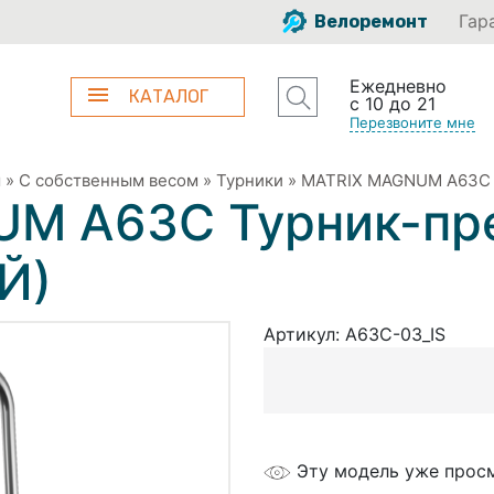
Гар
Велоремонт
Ежедневно
КАТАЛОГ
с 10 до 21
Перезвоните мне
ы
»
С собственным весом
»
Турники
»
MATRIX MAGNUM A63C 
M A63C Турник-пр
Й)
Артикул:
A63C-03_IS
Эту модель уже прос