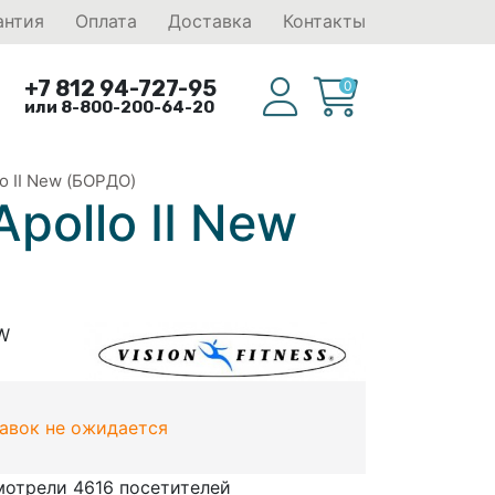
антия
Оплата
Доставка
Контакты
+7 812 94-727-95
0
или 8-800-200-64-20
o II New (БОРДО)
pollo II New
W
тавок не ожидается
мотрели 4616 посетителей