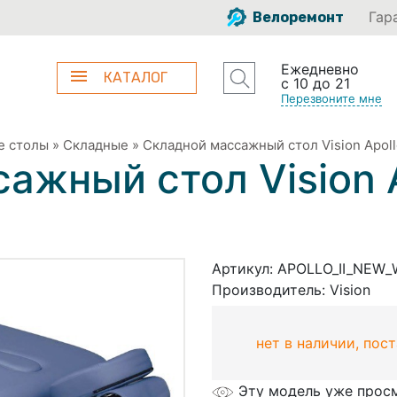
Гар
Велоремонт
Ежедневно
КАТАЛОГ
с 10 до 21
Перезвоните мне
е столы
»
Складные
»
Складной массажный стол Vision Apoll
ажный стол Vision A
Артикул:
APOLLO_II_NEW_
Производитель:
Vision
нет в наличии, пос
Эту модель уже прос