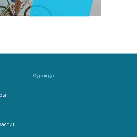
Одежда
ы
еры
части)