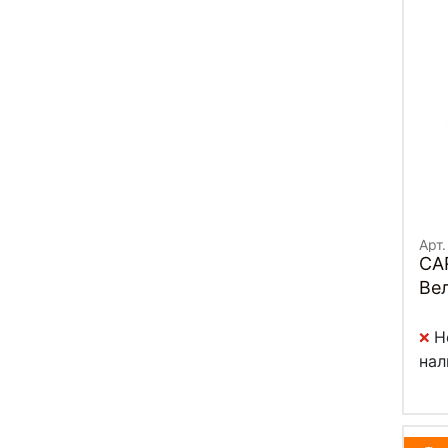
Арт
CA
Вел
Bik
Н
нал