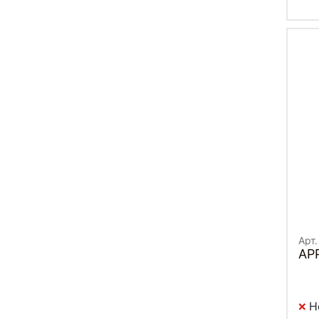
Арт.
AP
Н