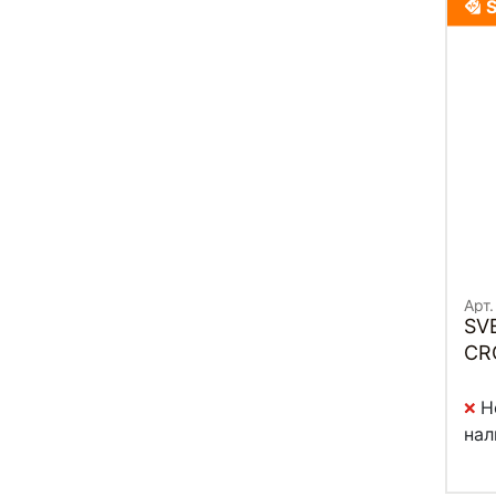
Арт
SV
CR
Н
нал