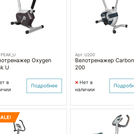
. PEAK_U
Арт. U200
лотренажер Oxygen
Велотренажер Carbon
ak U
200
ет в
Нет в
Подробнее
Подроб
ичии
наличии
SALE!