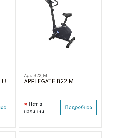
Арт. B22_M
 U
APPLEGATE B22 M
Нет в
нее
Подробнее
наличии