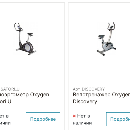
. SATORI_U
Арт. DISCOVERY
лоэргометр Oxygen
Велотренажер Oxyge
ori U
Discovery
ет в
Нет в
Подробнее
Подроб
ичии
наличии