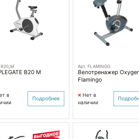
. B20_M
Арт. FLAMINGO
PLEGATE B20 M
Велотренажер Oxyge
Flamingo
ет в
Нет в
Подробнее
Подроб
ичии
наличии