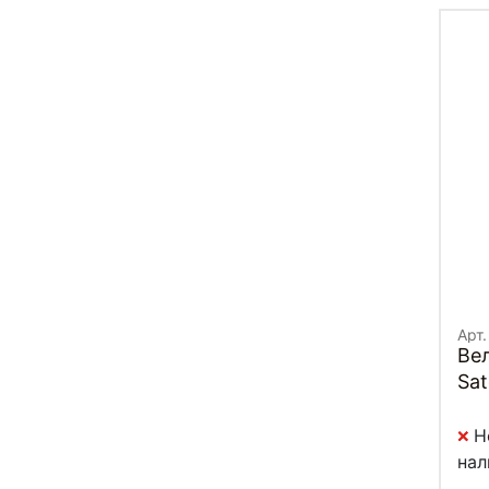
Арт
Ве
Sat
Н
нал