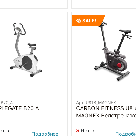
SALE!
 B20_A
Арт. U818_MAGNEX
PLEGATE B20 A
CARBON FITNESS U81
MAGNEX Велотренаж
ет в
Нет в
Подробнее
Подроб