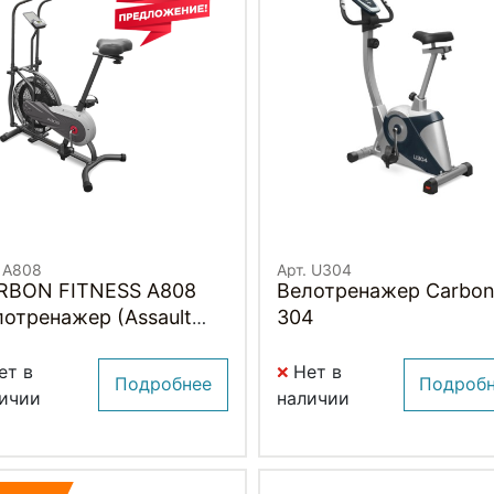
. A808
Арт. U304
RBON FITNESS A808
Велотренажер Carbon
отренажер (Assault
304
e)
ет в
Нет в
Подробнее
Подроб
ичии
наличии