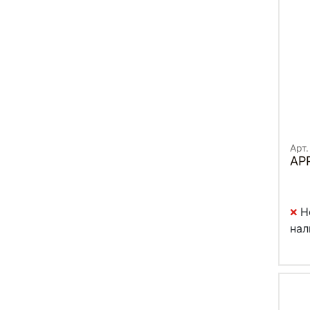
Арт
AP
Н
нал