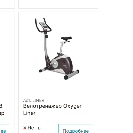
Арт. LINER
8
Велотренажер Oxygen
ер
Liner
Нет в
нее
Подробнее