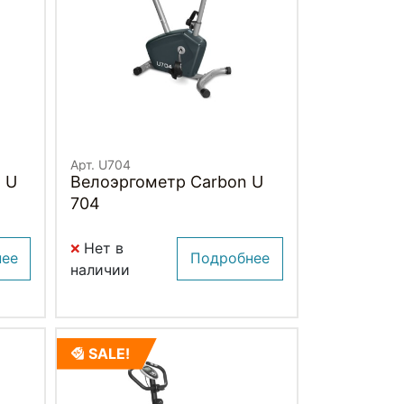
Арт. U704
 U
Велоэргометр Carbon U
704
Нет в
нее
Подробнее
наличии
SALE!