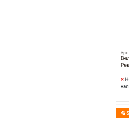
Арт
Ве
Pe
Н
нал