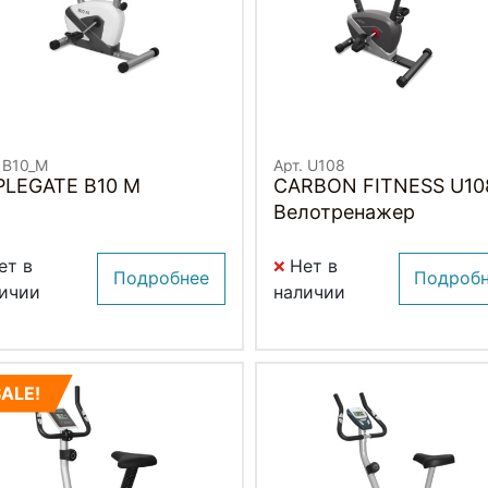
. B10_M
Арт. U108
PLEGATE B10 M
CARBON FITNESS U10
Велотренажер
ет в
Нет в
Подробнее
Подроб
ичии
наличии
SALE!