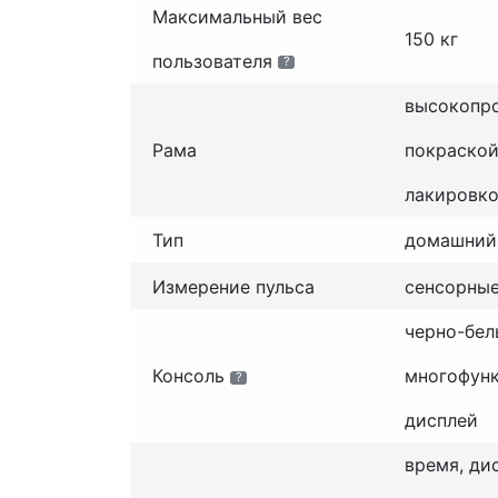
Максимальный вес
150 кг
пользователя
?
высокопро
Рама
покраской
лакировк
Тип
домашний
Измерение пульса
сенсорные
черно-бел
Консоль
многофун
?
дисплей
время, ди