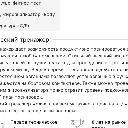
пульс, фитнес-тест
), жироанализатор (Body
ература (C/F)
ческий тренажер
енажер дает возможность продуктивно тренироваться 
тически в любом помещении. Стильный внешний вид со
емь уровней нагрузки хватает для проведения эффекти
руппы мышц. Ведь во время тренировки задействованы 
состоянием организма позволяют установленные в руч
ражаются на бортовом компьютере. Также можно провес
жим жироанализатора точно отразит уровень подкожно
 план тренировок.
кий тренажер можно в нашем магазине, а цена на эту м
ью ответят на все ваши вопросы.
Первое техническое
8 лет на рынке