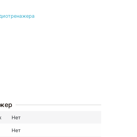
рдиотренажера
ажер
к
Нет
Нет