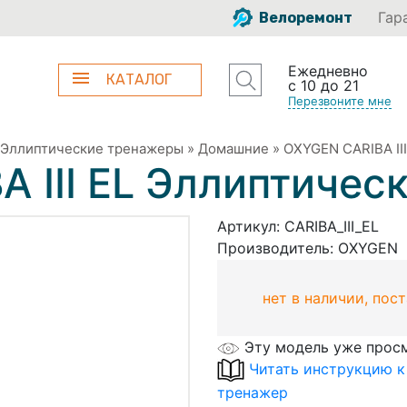
Гар
Велоремонт
Ежедневно
КАТАЛОГ
с 10 до 21
Перезвоните мне
Эллиптические тренажеры
»
Домашние
»
OXYGEN CARIBA II
 III EL Эллиптичес
Артикул:
CARIBA_III_EL
Производитель:
OXYGEN
нет в наличии, пос
Эту модель уже прос
Читать инструкцию к
тренажер