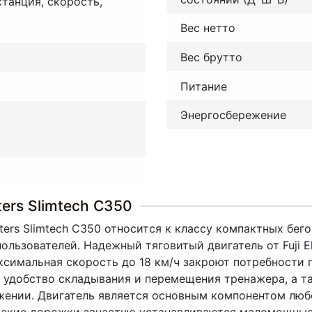
станция, скорость,
Вес нетто
Вес брутто
Питание
Энергосбережение
ers Slimtech C350
ters Slimtech C350 относится к классу компактных бе
льзователей. Надежный тяговитый двигатель от Fuji El
аксимальная скорость до 18 км/ч закроют потребности
я удобство складывания и перемещения тренажера, а т
жении. Двигатель является основным компонентом люб
 такие дорожки зачастую устанавливаются маломощные