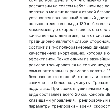
рассчитаны на совсем небольшой вес п
полотна в момент касания стопой бегово
установлен полноценный мощный двигател
пользователя с весом до 130 кг без вся
максимальную скорость, здесь она сост
качественного двигателя, но и от сист
традиционно является слабой стороной, 
состоит из 4-х полноразмерных динами
качественную амортизацию, которая в 
эффективной. Также одним из важнейших
размере тренироваться не только неудоб
самых оптимальных размеров полотна 13
безопасностью с одной стороны, и стои
занимает не более полуминуты. Тренаже
подставке. При своих внушительных ха
виде составляет всего 20 см. Консоль 
клавишами управления. Тренировочный к
параметры тренировки – время, скорост