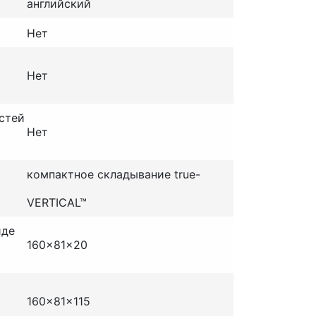
английский
Нет
Нет
стей
Нет
компактное складывание true-
VERTICAL™
иде
160x81x20
160x81x115