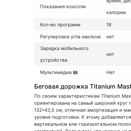
время, ди
Показания консоли
калории
Кол-во программ
18
Регулировка угла наклона
нет
Зарядка мобильного
нет
устройства
Мультимедиа
Нет
?
Беговая дорожка Titanium Mast
По своим характеристикам Titanium Mas
ориентирована на самый широкий круг по
132*43,5 см, отличная амортизация и м
уровня подготовки. К этому добавляетс
вертикальном или горизонтальном поло
компактной. Дело в том, что именно на