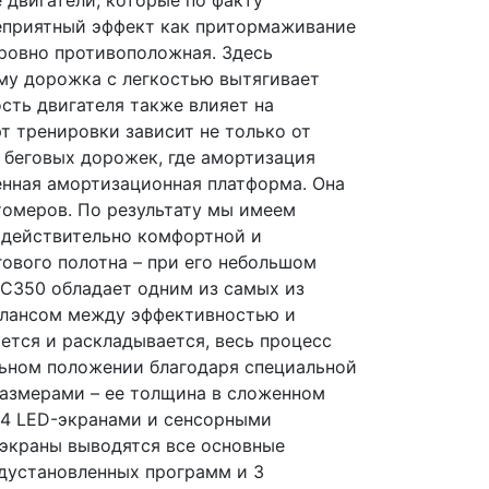
неприятный эффект как притормаживание
я ровно противоположная. Здесь
 ему дорожка с легкостью вытягивает
сть двигателя также влияет на
т тренировки зависит не только от
х беговых дорожек, где амортизация
ценная амортизационная платформа. Она
томеров. По результату мы имеем
 действительно комфортной и
ового полотна – при его небольшом
h C350 обладает одним из самых из
балансом между эффективностью и
ется и раскладывается, весь процесс
льном положении благодаря специальной
азмерами – ее толщина в сложенном
с 4 LED-экранами и сенсорными
 экраны выводятся все основные
едустановленных программ и 3