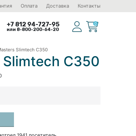
антия
Оплата
Доставка
Контакты
+7 812 94-727-95
0
или 8-800-200-64-20
asters Slimtech C350
 Slimtech C350
0
отрел 1941 посетитель