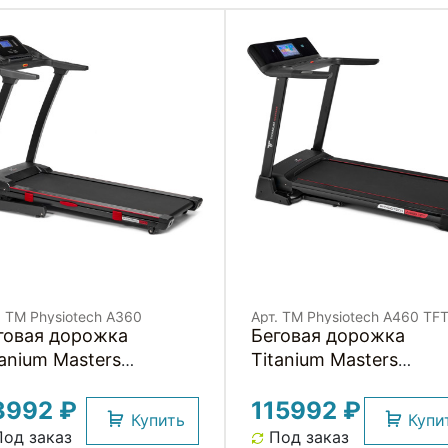
. TM Physiotech A360
Арт. TM Physiotech A460 TF
говая дорожка
Беговая дорожка
tanium Masters
Titanium Masters
ysiotech A360
Physiotech A460 TFT
3992 ₽
115992 ₽
Купить
Купи
од заказ
Под заказ