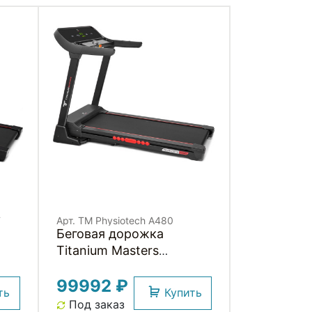
T
Арт. TM Physiotech A480
Беговая дорожка
Titanium Masters
Physiotech A480
99992 ₽
ть
Купить
Под заказ