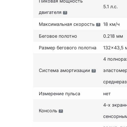
Пиковая мощность
5.1 л.с.
двигателя
?
Максимальная скорость
18 км/ч
?
Беговое полотно
0.218 мм
Размер бегового полотна
132x43,5 
4 полнора
Система амортизации
эластомер
?
среднера
Измерение пульса
нет
4-х экран
Консоль
?
сенсорны