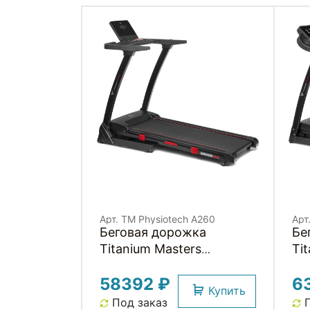
Арт. TM Physiotech A260
Арт
Беговая дорожка
Бе
Titanium Masters
Ti
Physiotech A260
Ph
58392 ₽
6
Купить
Под заказ
П