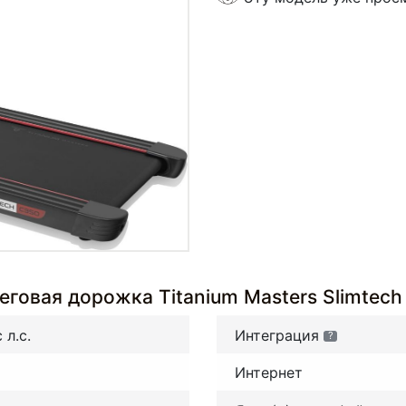
еговая дорожка Titanium Masters Slimtec
c л.с.
Интеграция
?
Интернет