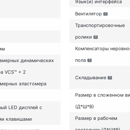
Язык(и) интерфейса
Вентилятор
?
Транспортировочные
ролики
?
Компенсаторы неровно
мм
пола
змерных динамических
?
а VCS™ + 2
Складывание
?
змерных эластомера
Размер в сложенном в
(Д*Ш*В)
ный LED дисплей с
Размер в рабочем
ми клавишами
состоянии (Д*Ш*В)