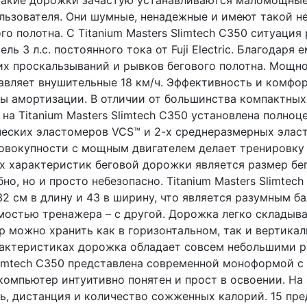
ользователя. Они шумные, ненадежные и имеют такой 
го полотна. С Titanium Masters Slimtech C350 ситуаци
ь 3 л.с. постоянного тока от Fuji Electric. Благодаря
ких проскальзываний и рывков бегового полотна. Мощно
авляет внушительные 18 км/ч. Эффективность и комфор
емы амортизации. В отличии от большинства компактны
на Titanium Masters Slimtech C350 установлена полно
ческих эластомеров VCS™ и 2-х среднеразмерных элас
совокупности с мощным двигателем делает тренировку
 характеристик беговой дорожки является размер бег
но, но и просто небезопасно. Titanium Masters Slimtec
2 см в длину и 43 в ширину, что является разумным 
мостью тренажера – с другой. Дорожка легко складыва
р можно хранить как в горизонтальном, так и вертика
рактеристиках дорожка обладает совсем небольшими р
Slimtech C350 представлена современной моноформой 
омпьютер интуитивно понятен и прост в освоении. На
ь, дистанция и количество сожженных калорий. 15 пр