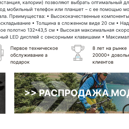
истанция, калории) позволяют выбрать оптимальный д
под мобильный телефон или планшет – с ее помощью м
ла. Преимущества: • Высококачественные компоненты
складывание • Толщина в сложенном виде 20 см • Наде
овое полотно 132*43,5 см • Высокая максимальная скор
нный LED дисплей с сенсорными клавишами • Максималь
Первое техническое
8 лет на рынке
обслуживание а
20000+ доволь
подарок
клиентов
>> РАСПРОДАЖА МОД