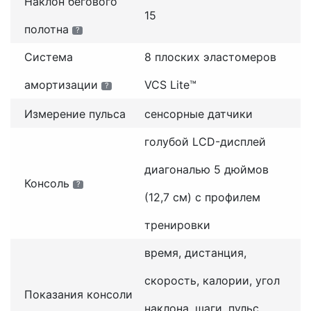
Наклон бегового
15
полотна
?
Система
8 плоских эластомеров
амортизации
VCS Lite™
?
Измерение пульса
сенсорные датчики
голубой LCD-дисплей
диагональю 5 дюймов
Консоль
?
(12,7 см) с профилем
тренировки
время, дистанция,
скорость, калории, угол
Показания консоли
наклона, шаги, пульс,