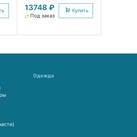
13748 ₽
ть
Купить
Под заказ
Одежда
ы
еры
части)