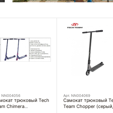
. NN004056
Арт. NN004069
мокат трюковый Tech
Самокат трюковый T
am Chimera
Team Chopper (серый
иолетовый,
NN004069)