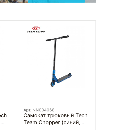
Арт. NN004068
ech
Самокат трюковый Tech
,
Team Chopper (синий,
NN004068)