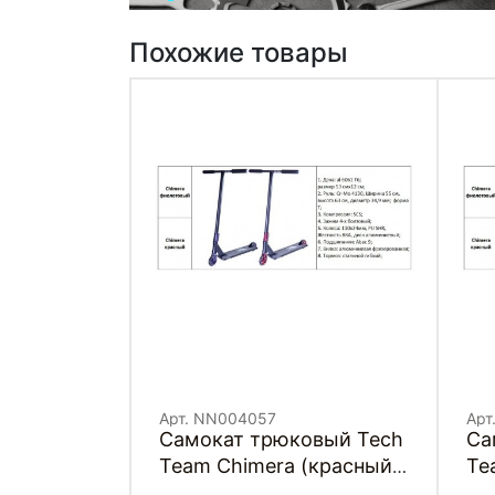
Похожие товары
Арт. NN004057
Арт
Самокат трюковый Tech
Са
Team Chimera (красный,
Te
NN004057)
(ф