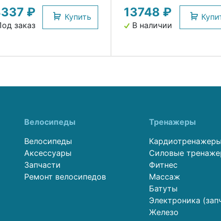
3337 ₽
13748 ₽
004056)
Купить
Купи
од заказ
В наличии
Велосипеды
Тренажеры
Велосипеды
Кардиотренажер
Аксессуары
Силовые тренаж
Запчасти
Фитнес
Ремонт велосипедов
Массаж
Батуты
Электроника (зап
Железо