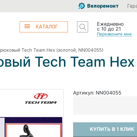
Гар
Велоремонт
Ежедневно
КАТАЛОГ
с 10 до 21
Перезвоните мне
трюковый Tech Team Hex (золотой, NN004055)
вый Tech Team Hex 
Артикул:
NN004055
КУПИТЬ В 1 КЛИК